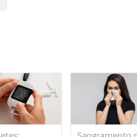
etes:
Sangramento 