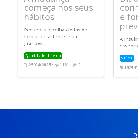
começa nos seus
conh
hábitos
e fo
pre
Pequenas escolhas feitas de
forma consistente criam
A insul
grandes...
essencia
Qualidade de Vida
Saúde
25/04/2025
•
1181 •
0
18/04/
R