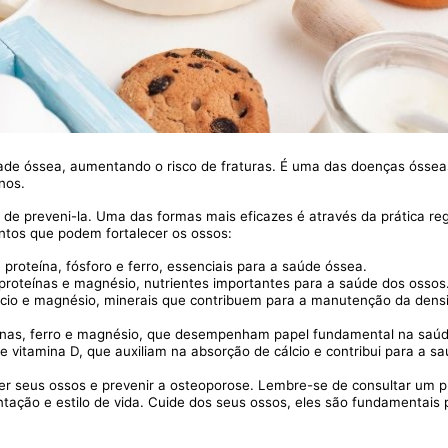
ade óssea, aumentando o risco de fraturas. É uma das doenças óssea
nos.
de preveni-la. Uma das formas mais eficazes é através da prática reg
entos que podem fortalecer os ossos:
 proteína, fósforo e ferro, essenciais para a saúde óssea.
 proteínas e magnésio, nutrientes importantes para a saúde dos ossos
cálcio e magnésio, minerais que contribuem para a manutenção da dens
teínas, ferro e magnésio, que desempenham papel fundamental na saú
 vitamina D, que auxiliam na absorção de cálcio e contribui para a s
ecer seus ossos e prevenir a osteoporose. Lembre-se de consultar um pr
tação e estilo de vida. Cuide dos seus ossos, eles são fundamentais 