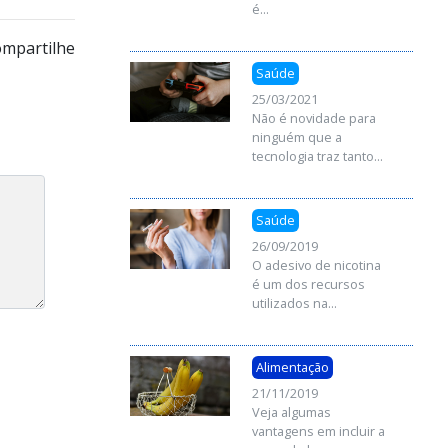
é...
mpartilhe
Saúde
25/03/2021
Não é novidade para
ninguém que a
tecnologia traz tanto...
Saúde
26/09/2019
O adesivo de nicotina
é um dos recursos
utilizados na...
Alimentação
21/11/2019
Veja algumas
vantagens em incluir a