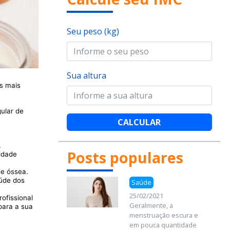
Seu peso (kg)
Sua altura
s mais
ular de
CALCULAR
.
Posts populares
idade
de óssea.
aúde dos
Saúde
25/02/2021
ofissional
Geralmente, a
para a sua
menstruação escura e
em pouca quantidade