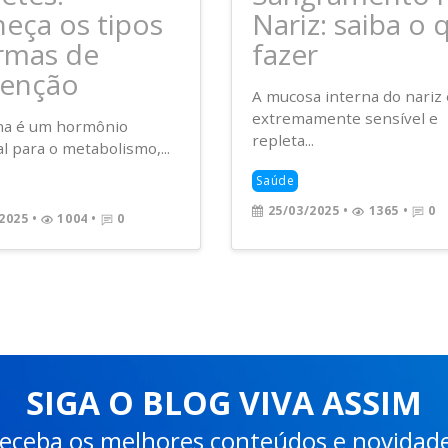
eça os tipos
Nariz: saiba o 
rmas de
fazer
venção
A mucosa interna do nariz 
extremamente sensível e
ina é um hormônio
repleta...
l para o metabolismo,...
Saúde
25/03/2025
•
1365 •
0
2025
•
1004 •
0
SIGA O BLOG VIVA ASSIM
eceba os melhores conteúdos e novidad