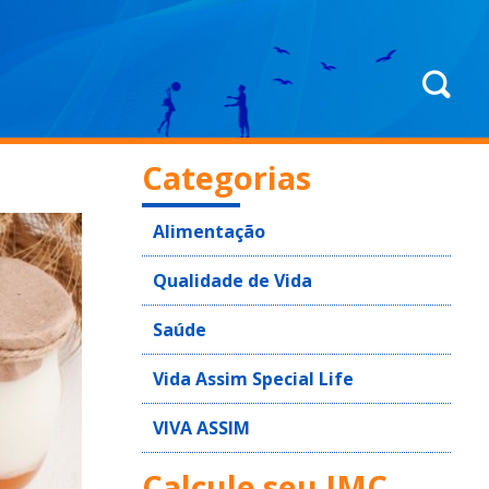
Categorias
Alimentação
Qualidade de Vida
Saúde
Vida Assim Special Life
VIVA ASSIM
Calcule seu IMC