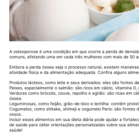
A osteoporose é uma condição em que ocorre a perda de densid
comuns, afetando uma em cada três mulheres com mais de 50 a
Embora a perda óssea seja o processo natural, existem maneiras 
atividade física e da alimentação adequada. Confira alguns alim
Produtos lácteos, como leite e seus derivados: eles são fontes de
Peixes, especialmente o salmão: são ricos em cálcio, vitamina D,
Verduras como brócolis, couve, repolho e agrião: são ricas em 
óssea.
Leguminosas, como feijão, grão-de-bico e lentilha: contêm pro
Cogumelos, como shitake, shimeji e cogumelo Paris: são fontes de
ossos.
Incluir esses alimentos em sua dieta diária pode ajudar a fortal
de saúde para obter orientações personalizadas sobre sua alimen
saúde!