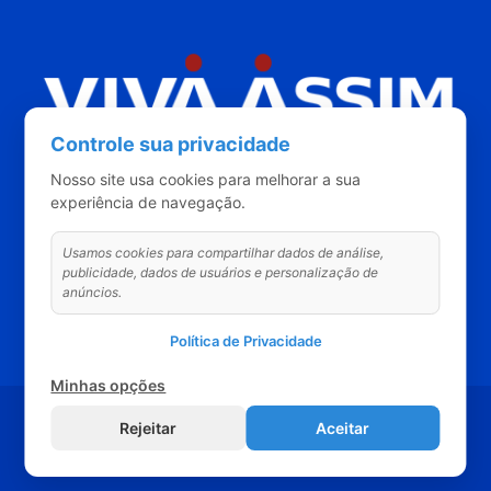
Controle sua privacidade
Quem Somos
Categorias
Vídeos
Contato
Nosso site usa cookies para melhorar a sua
experiência de navegação.
Usamos cookies para compartilhar dados de análise,
Siga o VIVA ASSIM
publicidade, dados de usuários e personalização de
anúncios.
Política de Privacidade
Minhas opções
© 2018 - vivaassim.com.br. |
Política de Privacidade
Rejeitar
Aceitar
Criação e desenvolvimento