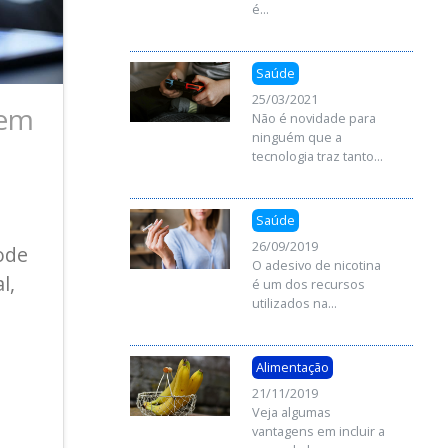
é...
Saúde
25/03/2021
 em
Não é novidade para
ninguém que a
tecnologia traz tanto...
Saúde
26/09/2019
pode
O adesivo de nicotina
l,
é um dos recursos
utilizados na...
Alimentação
21/11/2019
Veja algumas
vantagens em incluir a