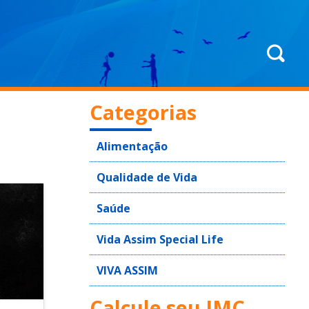
Categorias
Alimentação
Qualidade de Vida
Saúde
Vida Assim Special Life
VIVA ASSIM
Calcule seu IMC