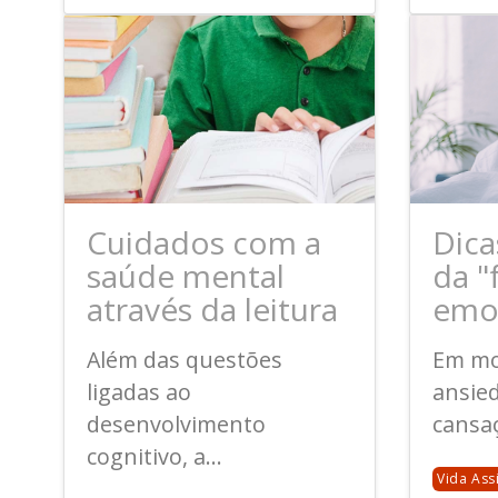
Cuidados com a
Dica
saúde mental
da 
através da leitura
emo
Além das questões
Em mo
ligadas ao
ansied
desenvolvimento
cansaç
cognitivo, a...
Vida Ass