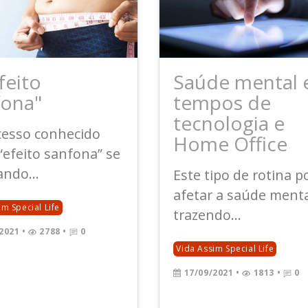
feito
Saúde mental
fona"
tempos de
tecnologia e
cesso conhecido
Home Office
efeito sanfona” se
ndo...
Este tipo de rotina 
afetar a saúde menta
im Special Life
trazendo...
2021
•
2788 •
0
Vida Assim Special Life
17/09/2021
•
1813 •
0