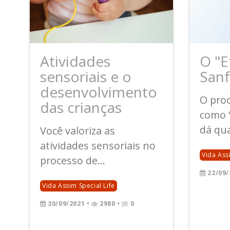
Atividades
O "E
sensoriais e o
San
desenvolvimento
O pro
das crianças
como “
dá qua
Você valoriza as
atividades sensoriais no
Vida Ass
processo de...
22/09/
Vida Assim Special Life
30/09/2021
•
2980 •
0