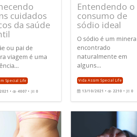
hecendo
Entendendo o
ns cuidados
consumo de
cos da saúde
sódio ideal
til
O sódio é um minera
encontrado
e ou pai de
naturalmente em
ira viagem é uma
alguns...
ência...
Vida Assim Special Life
im Special Life
13/10/2021
•
2210 •
0
2021
•
4007 •
0