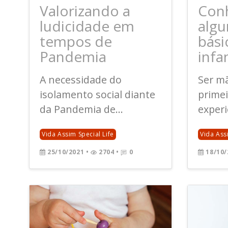
Valorizando a
Con
ludicidade em
algu
tempos de
bási
Pandemia
infan
A necessidade do
Ser mã
isolamento social diante
prime
da Pandemia de...
experi
Vida Assim Special Life
Vida Ass
25/10/2021
•
2704 •
0
18/10/