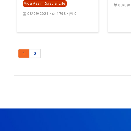
Vida Assim Special Life
03/09/
08/09/2021
•
1798 •
0
1
2