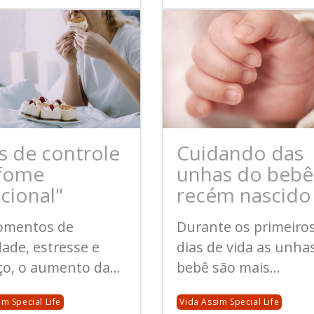
s de controle
Cuidando das
"fome
unhas do bebê
cional"
recém nascido
mentos de
Durante os primeiro
ade, estresse e
dias de vida as unha
o, o aumento da...
bebê são mais...
im Special Life
Vida Assim Special Life