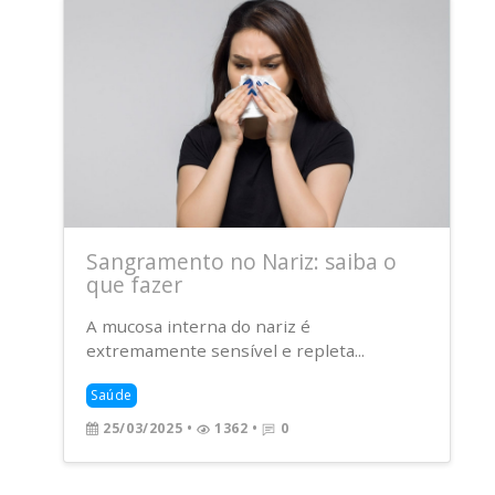
Sangramento no Nariz: saiba o
que fazer
A mucosa interna do nariz é
extremamente sensível e repleta...
Saúde
25/03/2025
•
1362 •
0