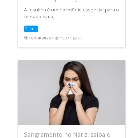
A insulina é um hormônio essencial para o
metabolismo,...
Saúde
18/04/2025
•
1007 •
0
Sangramento no Nariz: saiba o